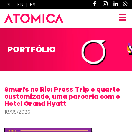
PT
|
EN
|
ES
PORTFÓLIO
Smurfs no Rio: Press Trip e quarto
customizado, uma parceria com o
Hotel Grand Hyatt
18/05/2026