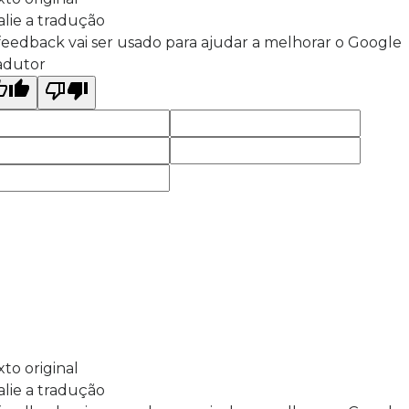
alie a tradução
feedback vai ser usado para ajudar a melhorar o Google
adutor
xto original
alie a tradução