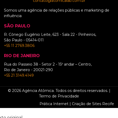
contato@atomicalab.com.br
Somos uma agência de relações públicas e marketing de
influência
SÃO PAULO
R. Cônego Eugênio Leite, 623 - Sala 22 - Pinheiros,
São Paulo - 05414-011
+55 11 2769.3806
RIO DE JANEIRO
Rua do Passeio 38 - Setor 2 - 15º andar – Centro,
Rio de Janeiro - 20021-290
+55 21 3149.4149
© 2026 Agência Atômica. Todos os direitos reservados. |
Termo de Privacidade
Prática Internet | Criação de Sites Recife
xto original