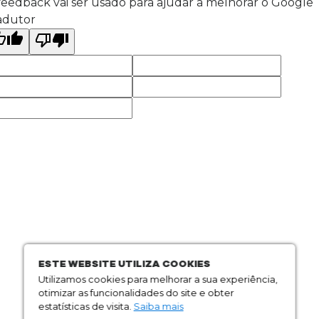
feedback vai ser usado para ajudar a melhorar o Google
adutor
ESTE WEBSITE UTILIZA COOKIES
Utilizamos cookies para melhorar a sua experiência,
otimizar as funcionalidades do site e obter
estatísticas de visita.
Saiba mais