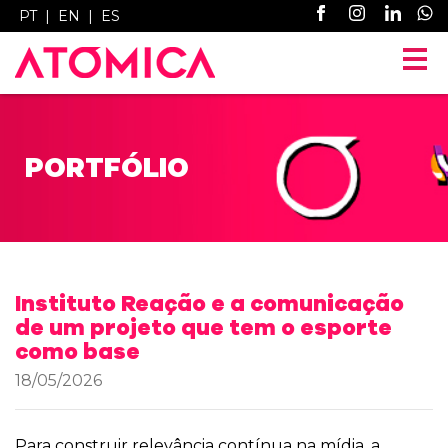
PT
|
EN
|
ES
PORTFÓLIO
Instituto Reação e a comunicação
de um projeto que tem o esporte
como base
18/05/2026
Para construir relevância contínua na mídia, a