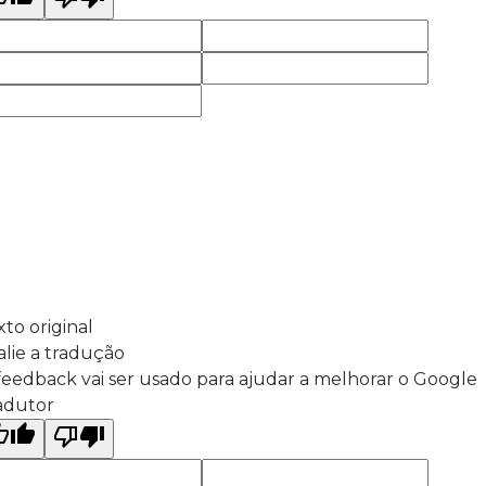
xto original
alie a tradução
feedback vai ser usado para ajudar a melhorar o Google
adutor