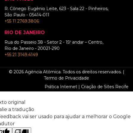
R. Cônego Eugênio Leite, 623 - Sala 22 - Pinheiros,
São Paulo - 05414-011
+55 11 2769.3806
RIO DE JANEIRO
Rua do Passeio 38 - Setor 2 - 15º andar – Centro,
Rio de Janeiro - 20021-290
+55 21 3149.4149
© 2026 Agência Atômica. Todos os direitos reservados. |
Termo de Privacidade
Prática Internet | Criação de Sites Recife
xto original
alie a tradução
feedback vai ser usado para ajudar a melhorar o Google
adutor